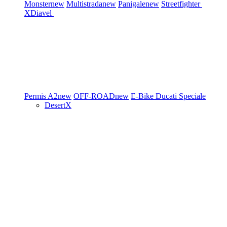
Monster
new
Multistrada
new
Panigale
new
Streetfighter
XDiavel
Permis A2
new
OFF-ROAD
new
E-Bike
Ducati Speciale
DesertX