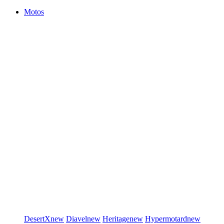
Motos
DesertX
new
Diavel
new
Heritage
new
Hypermotard
new