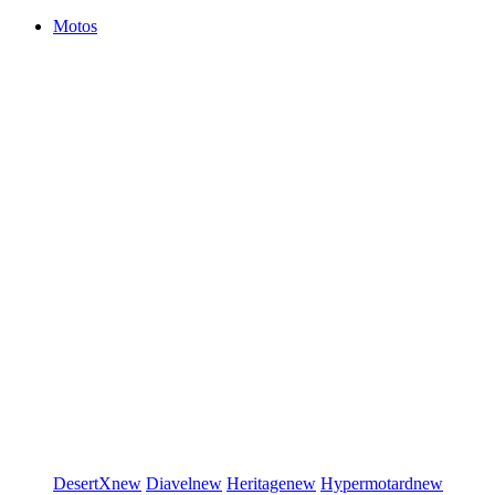
Motos
DesertX
new
Diavel
new
Heritage
new
Hypermotard
new