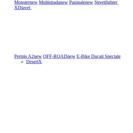
Monster
new
Multistrada
new
Panigale
new
Streetfighter
XDiavel
Permis A2
new
OFF-ROAD
new
E-Bike
Ducati Speciale
DesertX