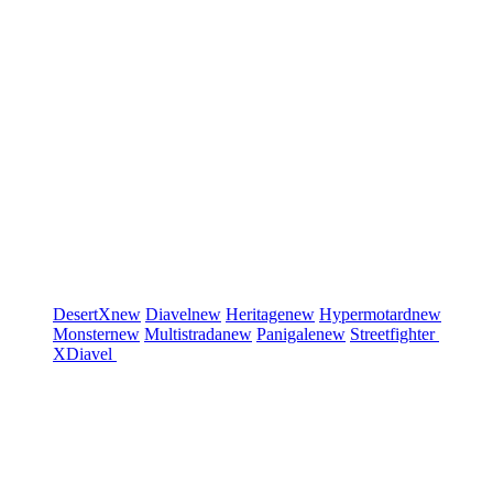
DesertX
new
Diavel
new
Heritage
new
Hypermotard
new
Monster
new
Multistrada
new
Panigale
new
Streetfighter
XDiavel