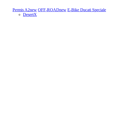
Permis A2
new
OFF-ROAD
new
E-Bike
Ducati Speciale
DesertX