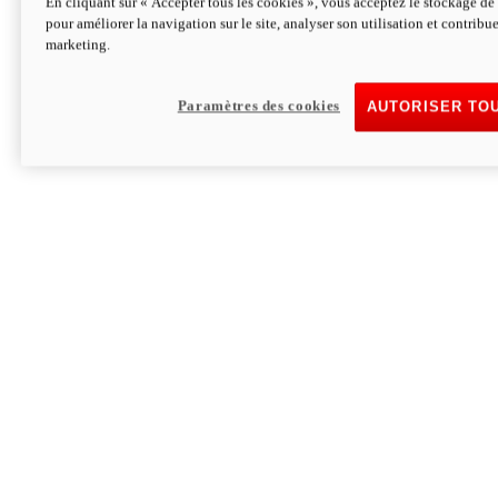
En cliquant sur « Accepter tous les cookies », vous acceptez le stockage de 
pour améliorer la navigation sur le site, analyser son utilisation et contribue
Hypermotard V2 SP 100
marketing.
120,4cv
Puissance
94 Nm
Couple
177 kg
Poids sans carburant
Paramètres des cookies
AUTORISER TO
Découvrez-le
Monster