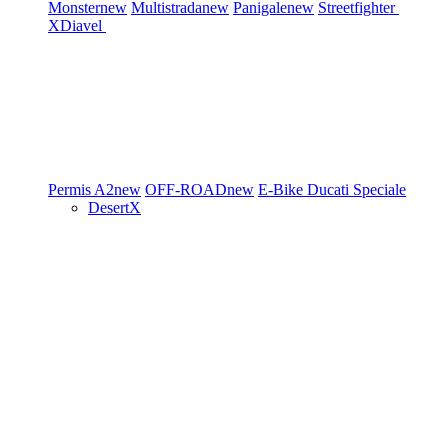
Monster
new
Multistrada
new
Panigale
new
Streetfighter
XDiavel
Permis A2
new
OFF-ROAD
new
E-Bike
Ducati Speciale
DesertX