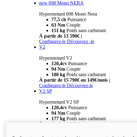
new
698 Mono NERA
Hypermotard 698 Mono Nera
77,5 ch
Puissance
63 Nm
Couple
151 kg
Poids sans carburant
À partir de 13 590€
i
Configurez-le
Découvrez -le
V2
Hypermotard V2
120,4cv
Puissance
94 Nm
Couple
180 kg
Poids sans carburant
À partir de 15 790€ ou 149€/mois
i
Configurez-le
Découvrez-le
V2 SP
Hypermotard V2 SP
120,4cv
Puissance
94 Nm
Couple
177 kg
Poids sans carburant
À partir de 19 990€
i
Configurez-le
Découvrez-le
new
V2 SP 100