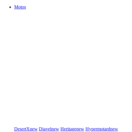
Motos
DesertX
new
Diavel
new
Heritage
new
Hypermotard
new