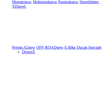
Monster
new
Multistrada
new
Panigale
new
Streetfighter
XDiavel
Permis A2
new
OFF-ROAD
new
E-Bike
Ducati Speciale
DesertX