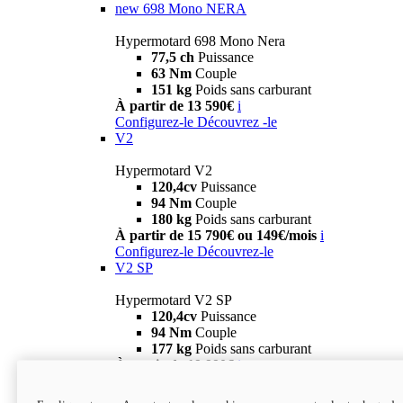
new
698 Mono NERA
Hypermotard 698 Mono Nera
77,5 ch
Puissance
63 Nm
Couple
151 kg
Poids sans carburant
À partir de 13 590€
i
Configurez-le
Découvrez -le
V2
Hypermotard V2
120,4cv
Puissance
94 Nm
Couple
180 kg
Poids sans carburant
À partir de 15 790€ ou 149€/mois
i
Configurez-le
Découvrez-le
V2 SP
Hypermotard V2 SP
120,4cv
Puissance
94 Nm
Couple
177 kg
Poids sans carburant
À partir de 19 990€
i
Configurez-le
Découvrez-le
new
V2 SP 100