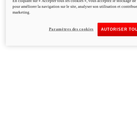
En cliquant sur « Accepter tous les cookies », vous acceptez le stockage de 
pour améliorer la navigation sur le site, analyser son utilisation et contribue
Hypermotard V2 SP 100
marketing.
120,4cv
Puissance
94 Nm
Couple
177 kg
Poids sans carburant
Paramètres des cookies
AUTORISER TO
Découvrez-le
Monster