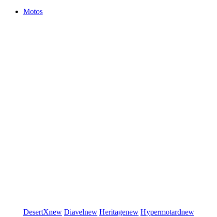
Motos
DesertX
new
Diavel
new
Heritage
new
Hypermotard
new