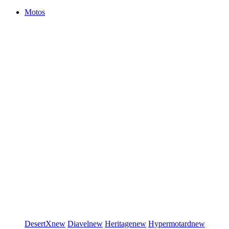
Motos
DesertX
new
Diavel
new
Heritage
new
Hypermotard
new