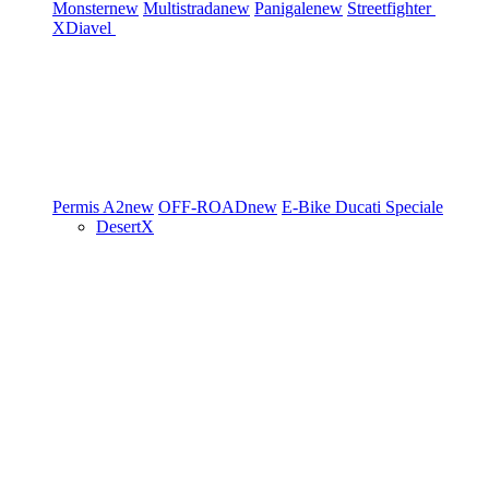
Monster
new
Multistrada
new
Panigale
new
Streetfighter
XDiavel
Permis A2
new
OFF-ROAD
new
E-Bike
Ducati Speciale
DesertX