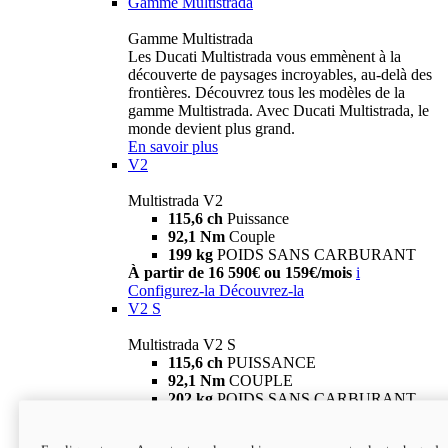
Gamme Multistrada
Gamme Multistrada
Les Ducati Multistrada vous emmènent à la
découverte de paysages incroyables, au-delà des
frontières. Découvrez tous les modèles de la
gamme Multistrada. Avec Ducati Multistrada, le
monde devient plus grand.
En savoir plus
V2
Multistrada V2
115,6 ch
Puissance
92,1 Nm
Couple
199 kg
POIDS SANS CARBURANT
À partir de 16 590€ ou 159€/mois
i
Configurez-la
Découvrez-la
V2 S
Multistrada V2 S
115,6 ch
PUISSANCE
92,1 Nm
COUPLE
202 kg
POIDS SANS CARBURANT
À partir de 19 290€ ou 199€/mois
i
Configurez-la
Découvrez-la