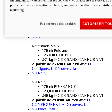
En cliquant sur « Accepter tous les cookies », vous acceptez le stockage de 
V4
pour améliorer la navigation sur le site, analyser son utilisation et contribue
marketing.
Multistrada V4
170 ch
Puissance
125 Nm
Couple
229 Kg
POIDS SANS CARBURANT
Paramètres des cookies
AUTORISER TO
À partir de 21 590€ ou 199€/mois
i
Configurez-la
Découvrez-la
V4 S
Multistrada V4 S
170 ch
Puissance
125 Nm
COUPLE
231 kg
POIDS SANS CARBURANT
À partir de 25 690 € ou 239€/mois
i
Configurez-la
Découvrez-la
V4 Rally
V4 Rally
170 ch
PUISSANCE
123,8 Nm
COUPLE
240 kg
POIDS SANS CARBURANT
À partir de 29 090€ ou 259€/mois
i
CONFIGUREZ-LA
Découvrez-la
V4 Pikes Peak