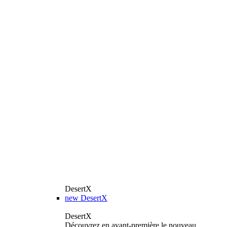
DesertX
new
DesertX
DesertX
Découvrez en avant-première le nouveau