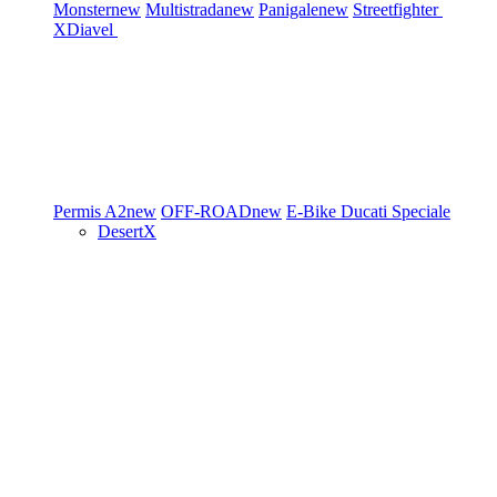
Monster
new
Multistrada
new
Panigale
new
Streetfighter
XDiavel
Permis A2
new
OFF-ROAD
new
E-Bike
Ducati Speciale
DesertX