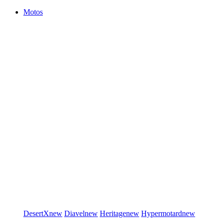
Motos
DesertX
new
Diavel
new
Heritage
new
Hypermotard
new