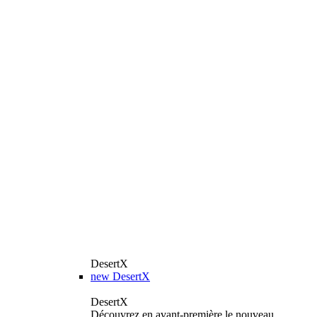
DesertX
new
DesertX
DesertX
Découvrez en avant-première le nouveau