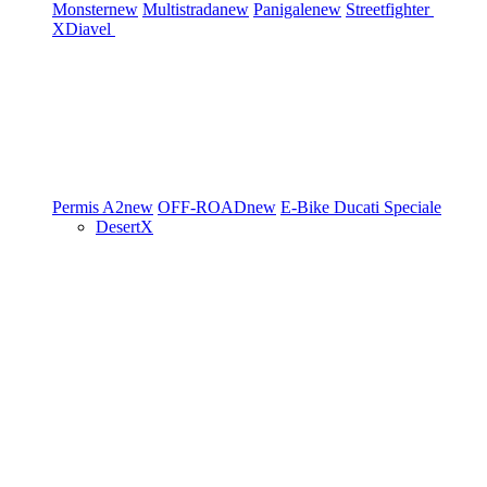
Monster
new
Multistrada
new
Panigale
new
Streetfighter
XDiavel
Permis A2
new
OFF-ROAD
new
E-Bike
Ducati Speciale
DesertX