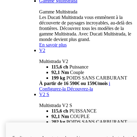
Gamme Multistrada
Gamme Multistrada
Les Ducati Multistrada vous emmènent à la
découverte de paysages incroyables, au-delà des
frontières. Découvrez tous les modèles de la
gamme Multistrada. Avec Ducati Multistrada, le
monde devient plus grand.
En savoir plus
V2
Multistrada V2
115,6 ch
Puissance
92,1 Nm
Couple
199 kg
POIDS SANS CARBURANT
À partir de 16 590€ ou 159€/mois
i
Configurez-la
Découvrez-la
V2 S
Multistrada V2 S
115,6 ch
PUISSANCE
92,1 Nm
COUPLE
202 kg
POIDS SANS CARBURANT
À partir de 19 290€ ou 199€/mois
i
Configurez-la
Découvrez-la