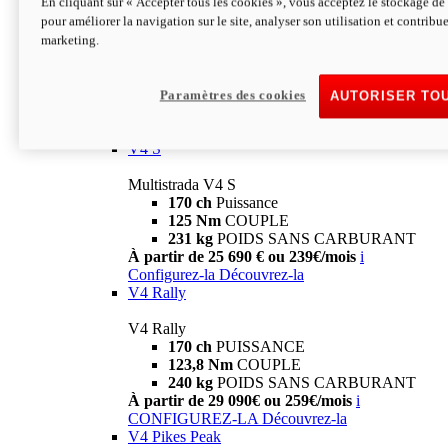
En cliquant sur « Accepter tous les cookies », vous acceptez le stockage de 
V4
pour améliorer la navigation sur le site, analyser son utilisation et contribue
marketing.
Multistrada V4
170 ch
Puissance
125 Nm
Couple
229 Kg
POIDS SANS CARBURANT
Paramètres des cookies
AUTORISER TO
À partir de 21 590€ ou 199€/mois
i
Configurez-la
Découvrez-la
V4 S
Multistrada V4 S
170 ch
Puissance
125 Nm
COUPLE
231 kg
POIDS SANS CARBURANT
À partir de 25 690 € ou 239€/mois
i
Configurez-la
Découvrez-la
V4 Rally
V4 Rally
170 ch
PUISSANCE
123,8 Nm
COUPLE
240 kg
POIDS SANS CARBURANT
À partir de 29 090€ ou 259€/mois
i
CONFIGUREZ-LA
Découvrez-la
V4 Pikes Peak