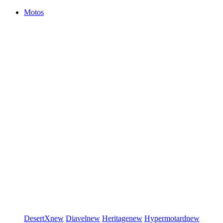
Motos
DesertX
new
Diavel
new
Heritage
new
Hypermotard
new