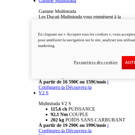
Gamme Multistrada
Gamme Multistrada
Les Ducati Multistrada vous emmènent à la
découverte de paysages incroyables, au-delà des
frontières. Découvrez tous les modèles de la
gamme Multistrada. Avec Ducati Multistrada, le
En cliquant sur « Accepter tous les cookies », vous acceptez
monde devient plus grand.
pour améliorer la navigation sur le site, analyser son utilisa
En savoir plus
marketing.
V2
Multistrada V2
Paramètres des cookies
AUT
115,6 ch
Puissance
92,1 Nm
Couple
199 kg
POIDS SANS CARBURANT
À partir de 16 590€ ou 159€/mois
i
Configurez-la
Découvrez-la
V2 S
Multistrada V2 S
115,6 ch
PUISSANCE
92,1 Nm
COUPLE
202 kg
POIDS SANS CARBURANT
À partir de 19 290€ ou 199€/mois
i
Configurez-la
Découvrez-la