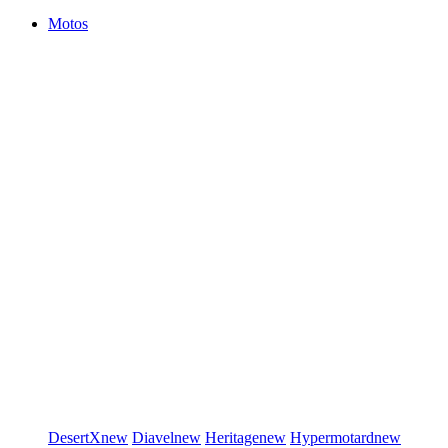
Motos
DesertX
new
Diavel
new
Heritage
new
Hypermotard
new