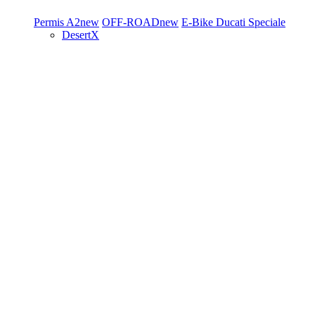
Permis A2
new
OFF-ROAD
new
E-Bike
Ducati Speciale
DesertX