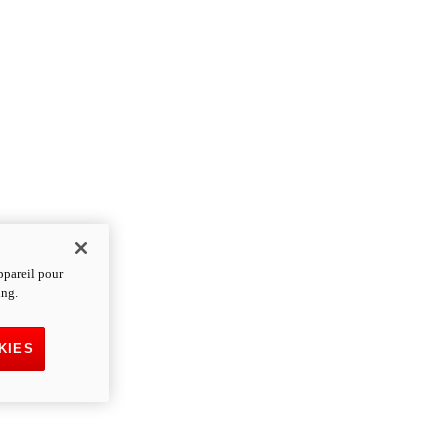
ppareil pour
ing.
KIES