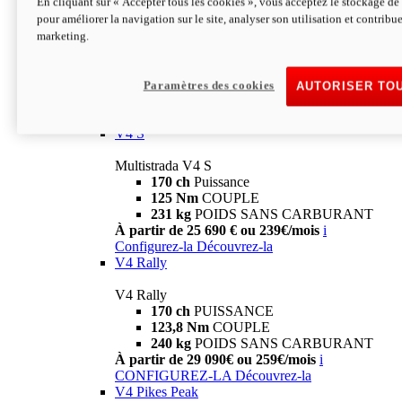
En cliquant sur « Accepter tous les cookies », vous acceptez le stockage de 
V4
pour améliorer la navigation sur le site, analyser son utilisation et contribue
marketing.
Multistrada V4
170 ch
Puissance
125 Nm
Couple
229 Kg
POIDS SANS CARBURANT
Paramètres des cookies
AUTORISER TO
À partir de 21 590€ ou 199€/mois
i
Configurez-la
Découvrez-la
V4 S
Multistrada V4 S
170 ch
Puissance
125 Nm
COUPLE
231 kg
POIDS SANS CARBURANT
À partir de 25 690 € ou 239€/mois
i
Configurez-la
Découvrez-la
V4 Rally
V4 Rally
170 ch
PUISSANCE
123,8 Nm
COUPLE
240 kg
POIDS SANS CARBURANT
À partir de 29 090€ ou 259€/mois
i
CONFIGUREZ-LA
Découvrez-la
V4 Pikes Peak