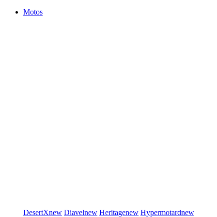
Motos
DesertX
new
Diavel
new
Heritage
new
Hypermotard
new