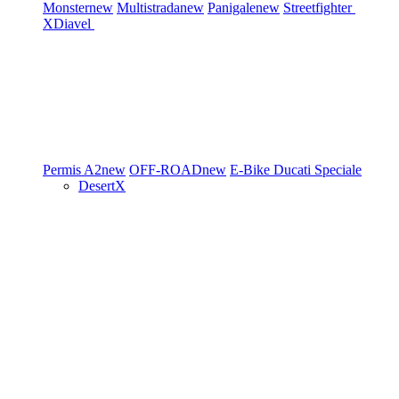
Monster
new
Multistrada
new
Panigale
new
Streetfighter
XDiavel
Permis A2
new
OFF-ROAD
new
E-Bike
Ducati Speciale
DesertX