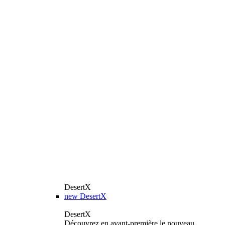
DesertX
new
DesertX
DesertX
Découvrez en avant-première le nouveau