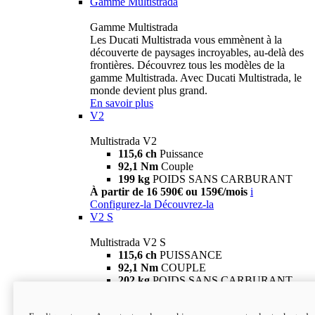
Gamme Multistrada
Gamme Multistrada
Les Ducati Multistrada vous emmènent à la
découverte de paysages incroyables, au-delà des
frontières. Découvrez tous les modèles de la
gamme Multistrada. Avec Ducati Multistrada, le
monde devient plus grand.
En savoir plus
V2
Multistrada V2
115,6 ch
Puissance
92,1 Nm
Couple
199 kg
POIDS SANS CARBURANT
À partir de 16 590€ ou 159€/mois
i
Configurez-la
Découvrez-la
V2 S
Multistrada V2 S
115,6 ch
PUISSANCE
92,1 Nm
COUPLE
202 kg
POIDS SANS CARBURANT
À partir de 19 290€ ou 199€/mois
i
Configurez-la
Découvrez-la