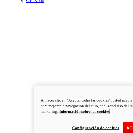
Off-Road
Al hacer clic en “Aceptar todas las cookies”, usted acepta
para mejorar la navegación del sitio, analizar el uso del 
marketing.
Información sobre las cookies
Configuración de cookies
AC