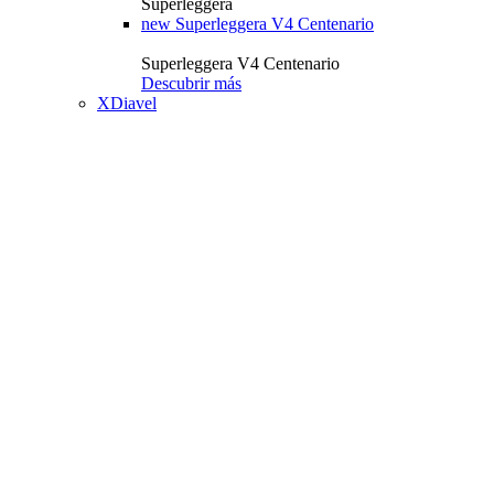
Superleggera
new
Superleggera V4 Centenario
Superleggera V4 Centenario
Descubrir más
XDiavel