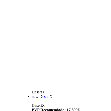
DesertX
new
DesertX
DesertX
PVP Recomendado: 17.590€
i