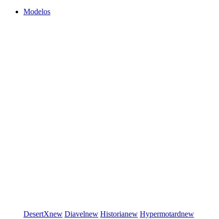
Modelos
DesertX
new
Diavel
new
Historia
new
Hypermotard
new