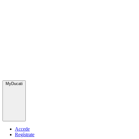
MyDucati
Accede
Regístrate