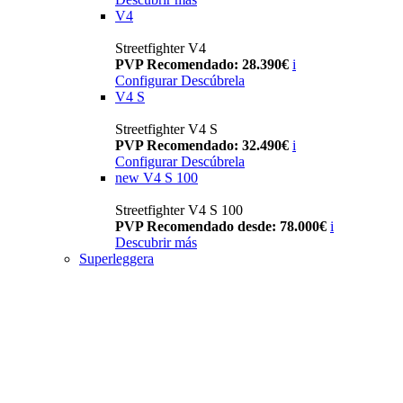
V4
Streetfighter V4
PVP Recomendado: 28.390€
i
Configurar
Descúbrela
V4 S
Streetfighter V4 S
PVP Recomendado: 32.490€
i
Configurar
Descúbrela
new
V4 S 100
Streetfighter V4 S 100
PVP Recomendado desde: 78.000€
i
Descubrir más
Superleggera