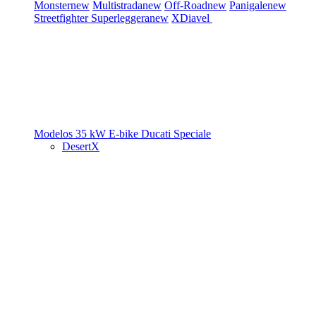
Monster
new
Multistrada
new
Off-Road
new
Panigale
new
Streetfighter
Superleggera
new
XDiavel
Modelos 35 kW
E-bike
Ducati Speciale
DesertX