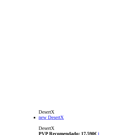
DesertX
new
DesertX
DesertX
PVP Recomendado: 17.590€
i