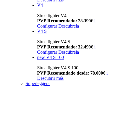
V4
Streetfighter V4
PVP Recomendado: 28.390€
i
Configurar
Descúbrela
V4 S
Streetfighter V4 S
PVP Recomendado: 32.490€
i
Configurar
Descúbrela
new
V4 S 100
Streetfighter V4 S 100
PVP Recomendado desde: 78.000€
i
Descubrir más
Superleggera