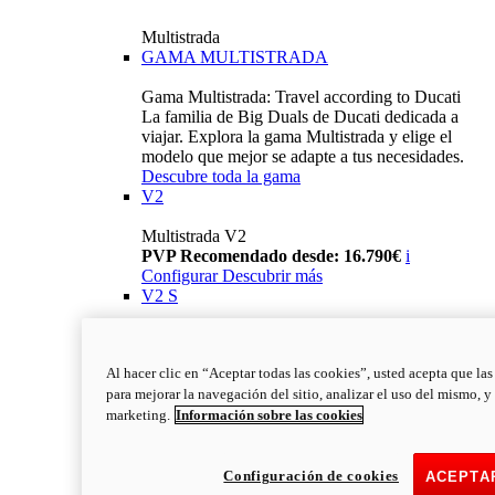
Multistrada
GAMA MULTISTRADA
Gama Multistrada: Travel according to Ducati
La familia de Big Duals de Ducati dedicada a
viajar. Explora la gama Multistrada y elige el
modelo que mejor se adapte a tus necesidades.
Descubre toda la gama
V2
Multistrada V2
PVP Recomendado desde: 16.790€
i
Configurar
Descubrir más
V2 S
Multistrada V2 S
PVP Recomendado desde: 19.390€
i
Al hacer clic en “Aceptar todas las cookies”, usted acepta que la
Configurar
Descubrir más
para mejorar la navegación del sitio, analizar el uso del mismo, y
V4
marketing.
Información sobre las cookies
Multistrada V4
PVP Recomendado: 22.790€
i
Configurar
Descubrir más
Configuración de cookies
ACEPTA
V4 S