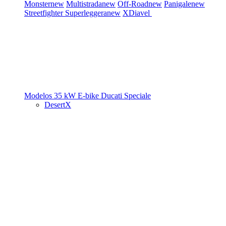
Monster
new
Multistrada
new
Off-Road
new
Panigale
new
Streetfighter
Superleggera
new
XDiavel
Modelos 35 kW
E-bike
Ducati Speciale
DesertX