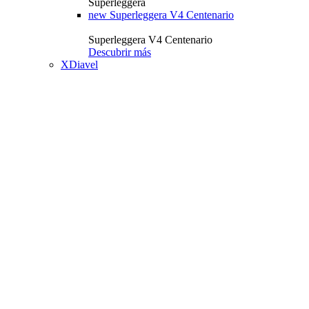
Superleggera
new
Superleggera V4 Centenario
Superleggera V4 Centenario
Descubrir más
XDiavel