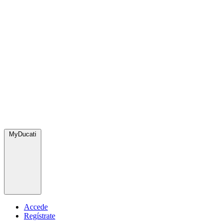
MyDucati
Accede
Regístrate