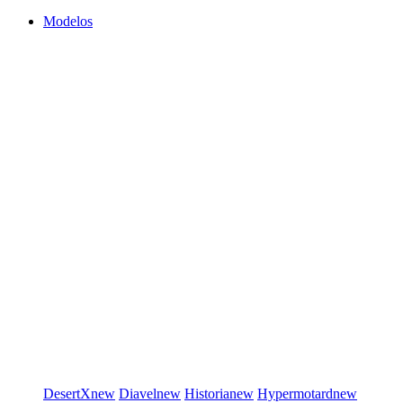
Modelos
DesertX
new
Diavel
new
Historia
new
Hypermotard
new