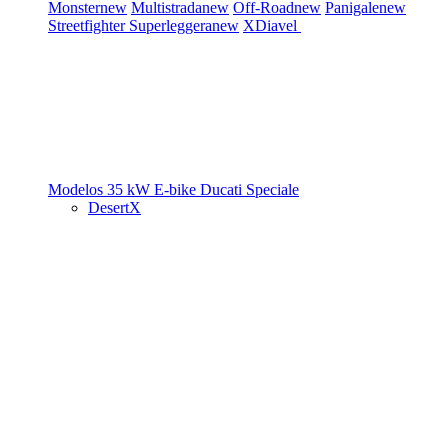
Monster
new
Multistrada
new
Off-Road
new
Panigale
new
Streetfighter
Superleggera
new
XDiavel
Modelos 35 kW
E-bike
Ducati Speciale
DesertX