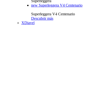
Superleggera
new
Superleggera V4 Centenario
Superleggera V4 Centenario
Descubrir más
XDiavel