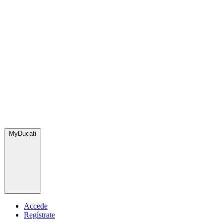
MyDucati
Accede
Regístrate