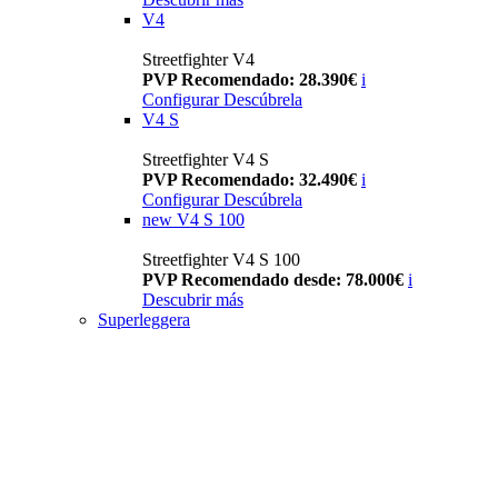
V4
Streetfighter V4
PVP Recomendado: 28.390€
i
Configurar
Descúbrela
V4 S
Streetfighter V4 S
PVP Recomendado: 32.490€
i
Configurar
Descúbrela
new
V4 S 100
Streetfighter V4 S 100
PVP Recomendado desde: 78.000€
i
Descubrir más
Superleggera