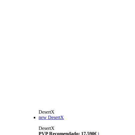
DesertX
new
DesertX
DesertX
PVP Recomendado: 17.590€
i