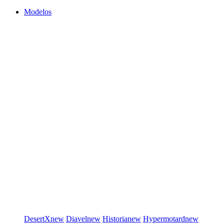
Modelos
DesertX
new
Diavel
new
Historia
new
Hypermotard
new