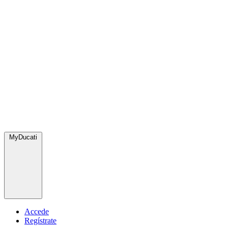
MyDucati
Accede
Regístrate