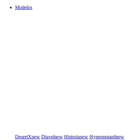
Modelos
DesertX
new
Diavel
new
Historia
new
Hypermotard
new