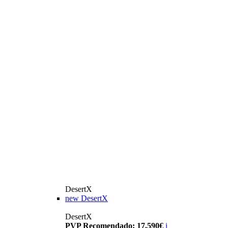
DesertX
new
DesertX
DesertX
PVP Recomendado: 17.590€
i