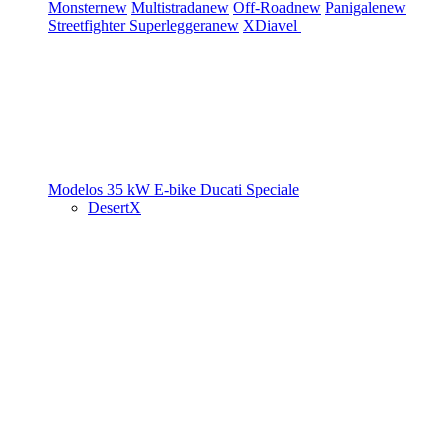
Monster
new
Multistrada
new
Off-Road
new
Panigale
new
Streetfighter
Superleggera
new
XDiavel
Modelos 35 kW
E-bike
Ducati Speciale
DesertX