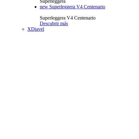
Superleggera
new
Superleggera V4 Centenario
Superleggera V4 Centenario
Descubrir más
XDiavel