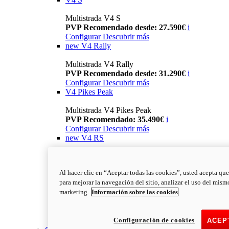
Multistrada V4 S
PVP Recomendado desde: 27.590€
i
Configurar
Descubrir más
new
V4 Rally
Multistrada V4 Rally
PVP Recomendado desde: 31.290€
i
Configurar
Descubrir más
V4 Pikes Peak
Multistrada V4 Pikes Peak
PVP Recomendado: 35.490€
i
Configurar
Descubrir más
new
V4 RS
Multistrada V4 RS
PVP Recomendado: 43.790€
i
Al hacer clic en “Aceptar todas las cookies”, usted acepta que
Configurar
Descubrir más
para mejorar la navegación del sitio, analizar el uso del mism
new
V4 RS 100
marketing.
Información sobre las cookies
Multistrada V4 RS 100
PVP Recomendado desde: 78.000€
i
Configuración de cookies
Descubrir más
ACEP