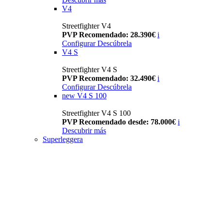
V4
Streetfighter V4
PVP Recomendado: 28.390€
i
Configurar
Descúbrela
V4 S
Streetfighter V4 S
PVP Recomendado: 32.490€
i
Configurar
Descúbrela
new
V4 S 100
Streetfighter V4 S 100
PVP Recomendado desde: 78.000€
i
Descubrir más
Superleggera