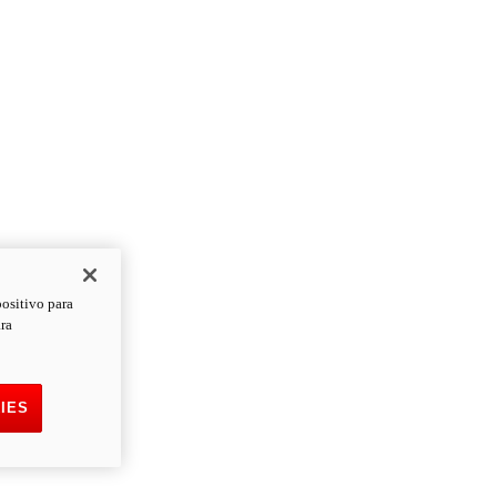
positivo para
ara
IES