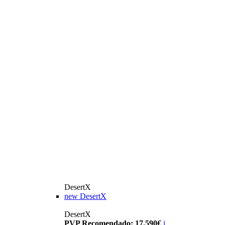
DesertX
new
DesertX
DesertX
PVP Recomendado: 17.590€
i