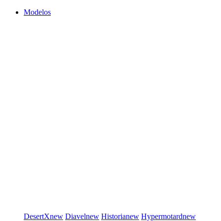
Modelos
DesertX
new
Diavel
new
Historia
new
Hypermotard
new