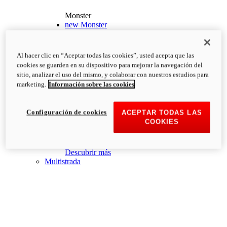
Monster
new
Monster
Monster
PVP Recomendado desde: 13.190€
i
Al hacer clic en “Aceptar todas las cookies”, usted acepta que las
Configurar
Descubrir más
cookies se guarden en su dispositivo para mejorar la navegación del
new
Monster +
sitio, analizar el uso del mismo, y colaborar con nuestros estudios para
marketing.
Información sobre las cookies
Monster +
PVP Recomendado desde: 13.690€
i
Configurar
Descubrir más
Configuración de cookies
ACEPTAR TODAS LAS
new
Monster 100
COOKIES
Monster 100
PVP Recomendado desde: 26.000€
i
Descubrir más
Multistrada