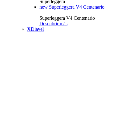
Superleggera
new
Superleggera V4 Centenario
Superleggera V4 Centenario
Descubrir más
XDiavel