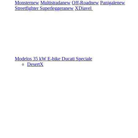
Monster
new
Multistrada
new
Off-Road
new
Panigale
new
Streetfighter
Superleggera
new
XDiavel
Modelos 35 kW
E-bike
Ducati Speciale
DesertX