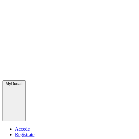
MyDucati
Accede
Regístrate