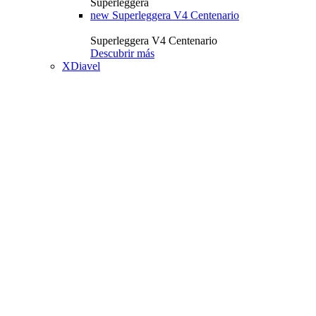
Superleggera
new
Superleggera V4 Centenario
Superleggera V4 Centenario
Descubrir más
XDiavel