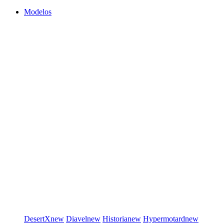
Modelos
DesertX
new
Diavel
new
Historia
new
Hypermotard
new