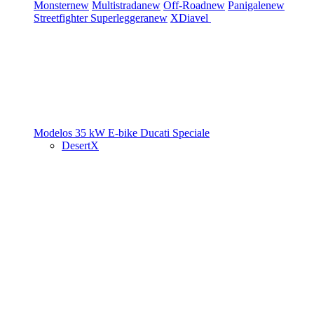
Monster
new
Multistrada
new
Off-Road
new
Panigale
new
Streetfighter
Superleggera
new
XDiavel
Modelos 35 kW
E-bike
Ducati Speciale
DesertX