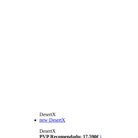
DesertX
new
DesertX
DesertX
PVP Recomendado: 17.590€
i