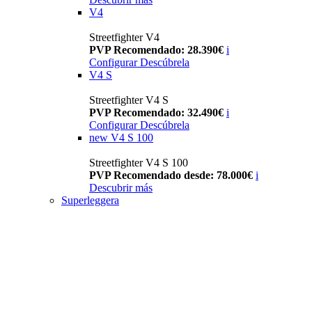
V4
Streetfighter V4
PVP Recomendado: 28.390€
i
Configurar
Descúbrela
V4 S
Streetfighter V4 S
PVP Recomendado: 32.490€
i
Configurar
Descúbrela
new
V4 S 100
Streetfighter V4 S 100
PVP Recomendado desde: 78.000€
i
Descubrir más
Superleggera