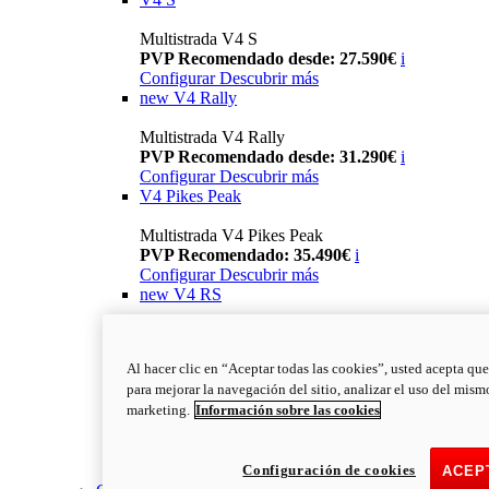
Multistrada V4 S
PVP Recomendado desde: 27.590€
i
Configurar
Descubrir más
new
V4 Rally
Multistrada V4 Rally
PVP Recomendado desde: 31.290€
i
Configurar
Descubrir más
V4 Pikes Peak
Multistrada V4 Pikes Peak
PVP Recomendado: 35.490€
i
Configurar
Descubrir más
new
V4 RS
Multistrada V4 RS
PVP Recomendado: 43.790€
i
Al hacer clic en “Aceptar todas las cookies”, usted acepta que
Configurar
Descubrir más
para mejorar la navegación del sitio, analizar el uso del mism
new
V4 RS 100
marketing.
Información sobre las cookies
Multistrada V4 RS 100
PVP Recomendado desde: 78.000€
i
Configuración de cookies
Descubrir más
ACEP