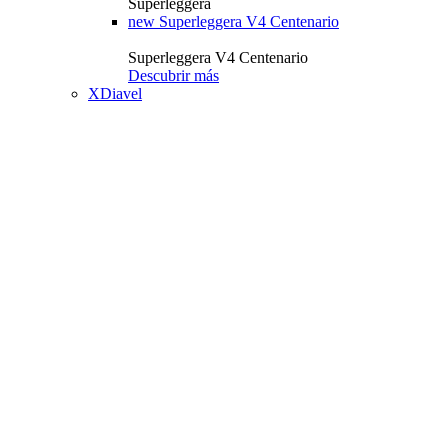
Superleggera
new
Superleggera V4 Centenario
Superleggera V4 Centenario
Descubrir más
XDiavel