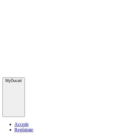
MyDucati
Accede
Regístrate