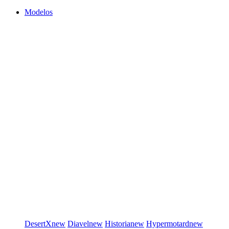
Modelos
DesertX
new
Diavel
new
Historia
new
Hypermotard
new