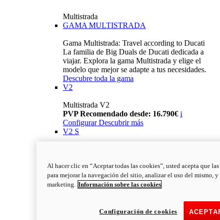
Multistrada
GAMA MULTISTRADA
Gama Multistrada: Travel according to Ducati
La familia de Big Duals de Ducati dedicada a
viajar. Explora la gama Multistrada y elige el
modelo que mejor se adapte a tus necesidades.
Descubre toda la gama
V2
Multistrada V2
PVP Recomendado desde: 16.790€
i
Configurar
Descubrir más
V2 S
Multistrada V2 S
PVP Recomendado desde: 19.390€
i
Al hacer clic en “Aceptar todas las cookies”, usted acepta que la
Configurar
Descubrir más
para mejorar la navegación del sitio, analizar el uso del mismo, y
V4
marketing.
Información sobre las cookies
Multistrada V4
PVP Recomendado: 22.790€
i
Configurar
Descubrir más
Configuración de cookies
ACEPTA
V4 S