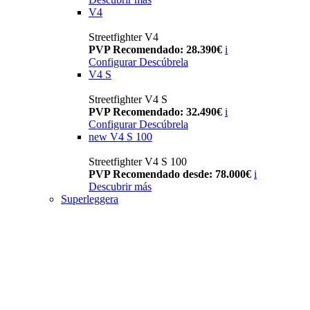
V4
Streetfighter V4
PVP Recomendado: 28.390€
i
Configurar
Descúbrela
V4 S
Streetfighter V4 S
PVP Recomendado: 32.490€
i
Configurar
Descúbrela
new
V4 S 100
Streetfighter V4 S 100
PVP Recomendado desde: 78.000€
i
Descubrir más
Superleggera