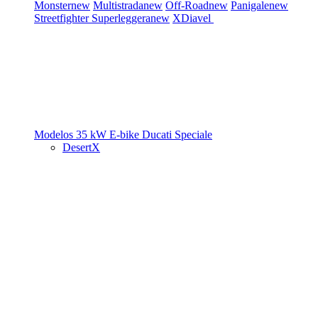
Monster
new
Multistrada
new
Off-Road
new
Panigale
new
Streetfighter
Superleggera
new
XDiavel
Modelos 35 kW
E-bike
Ducati Speciale
DesertX