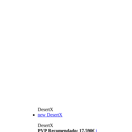
DesertX
new
DesertX
DesertX
PVP Recomendado: 17.590€
i