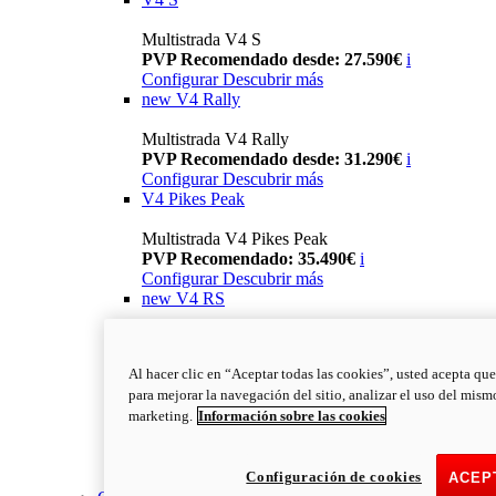
Multistrada V4 S
PVP Recomendado desde: 27.590€
i
Configurar
Descubrir más
new
V4 Rally
Multistrada V4 Rally
PVP Recomendado desde: 31.290€
i
Configurar
Descubrir más
V4 Pikes Peak
Multistrada V4 Pikes Peak
PVP Recomendado: 35.490€
i
Configurar
Descubrir más
new
V4 RS
Multistrada V4 RS
PVP Recomendado: 43.790€
i
Al hacer clic en “Aceptar todas las cookies”, usted acepta que
Configurar
Descubrir más
para mejorar la navegación del sitio, analizar el uso del mism
new
V4 RS 100
marketing.
Información sobre las cookies
Multistrada V4 RS 100
PVP Recomendado desde: 78.000€
i
Configuración de cookies
Descubrir más
ACEP