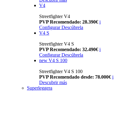
V4
Streetfighter V4
PVP Recomendado: 28.390€
i
Configurar
Descúbrela
V4 S
Streetfighter V4 S
PVP Recomendado: 32.490€
i
Configurar
Descúbrela
new
V4 S 100
Streetfighter V4 S 100
PVP Recomendado desde: 78.000€
i
Descubrir más
Superleggera