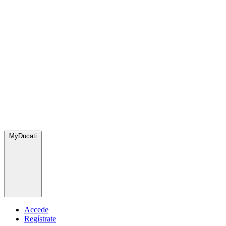
MyDucati
Accede
Regístrate