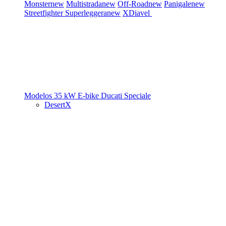
Monster
new
Multistrada
new
Off-Road
new
Panigale
new
Streetfighter
Superleggera
new
XDiavel
Modelos 35 kW
E-bike
Ducati Speciale
DesertX