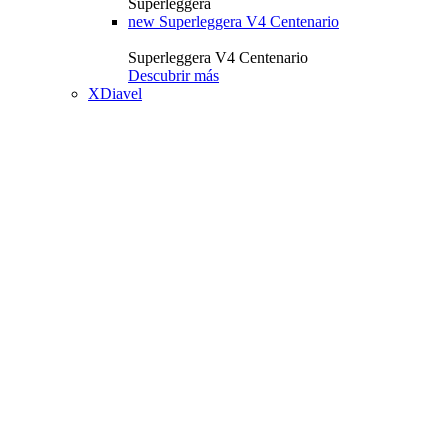
Superleggera
new
Superleggera V4 Centenario
Superleggera V4 Centenario
Descubrir más
XDiavel