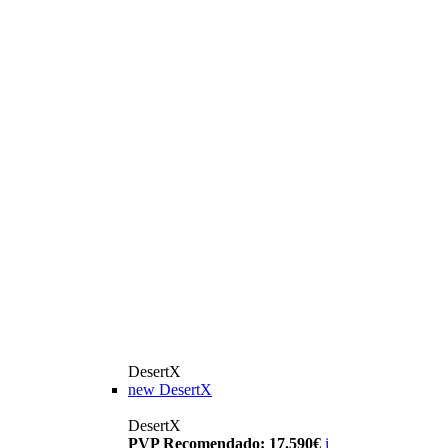
DesertX
new
DesertX
DesertX
PVP Recomendado: 17.590€
i