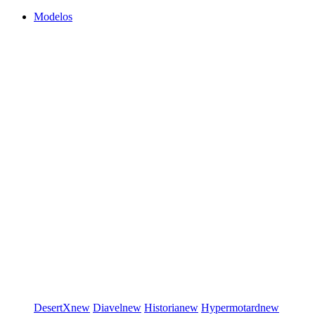
Modelos
DesertX
new
Diavel
new
Historia
new
Hypermotard
new