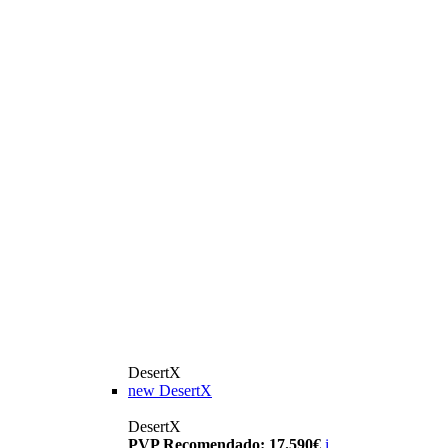
DesertX
new
DesertX
DesertX
PVP Recomendado: 17.590€
i