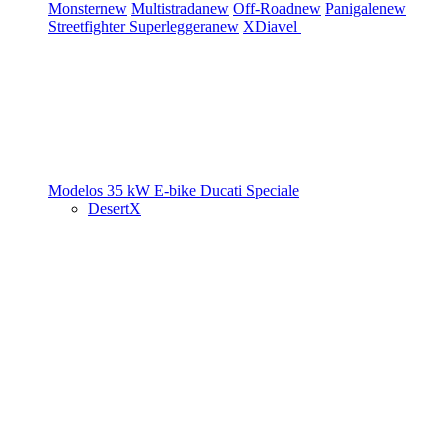
Monster
new
Multistrada
new
Off-Road
new
Panigale
new
Streetfighter
Superleggera
new
XDiavel
Modelos 35 kW
E-bike
Ducati Speciale
DesertX