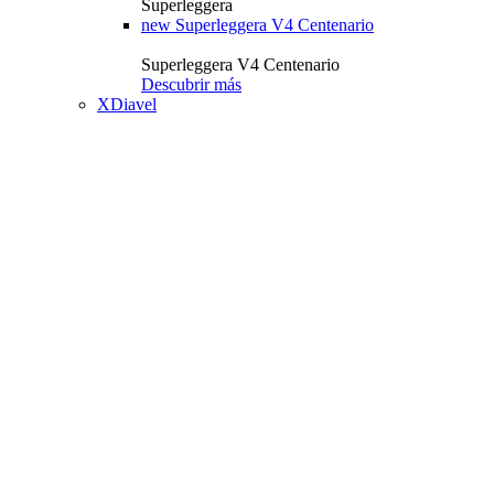
Superleggera
new
Superleggera V4 Centenario
Superleggera V4 Centenario
Descubrir más
XDiavel