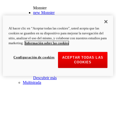
Monster
new
Monster
Monster
PVP Recomendado desde: 13.190€
i
Al hacer clic en “Aceptar todas las cookies”, usted acepta que las
Configurar
Descubrir más
cookies se guarden en su dispositivo para mejorar la navegación del
new
Monster +
sitio, analizar el uso del mismo, y colaborar con nuestros estudios para
marketing.
Información sobre las cookies
Monster +
PVP Recomendado desde: 13.690€
i
Configurar
Descubrir más
Configuración de cookies
ACEPTAR TODAS LAS
new
Monster 100
COOKIES
Monster 100
PVP Recomendado desde: 26.000€
i
Descubrir más
Multistrada