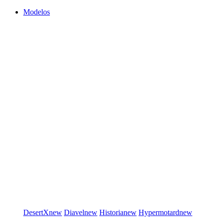
Modelos
DesertX
new
Diavel
new
Historia
new
Hypermotard
new