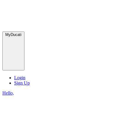
MyDucati
Login
Sign Up
Hello,