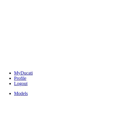
MyDucati
Profile
Logout
Models