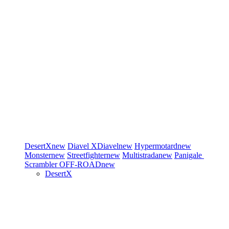
DesertX
new
Diavel
XDiavel
new
Hypermotard
new
Monster
new
Streetfighter
new
Multistrada
new
Panigale
Scrambler
OFF-ROAD
new
DesertX