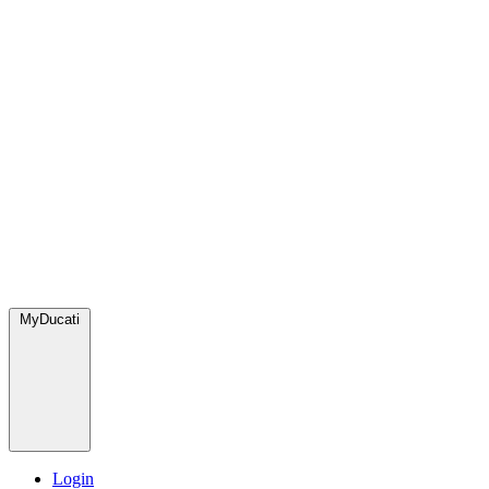
MyDucati
Login