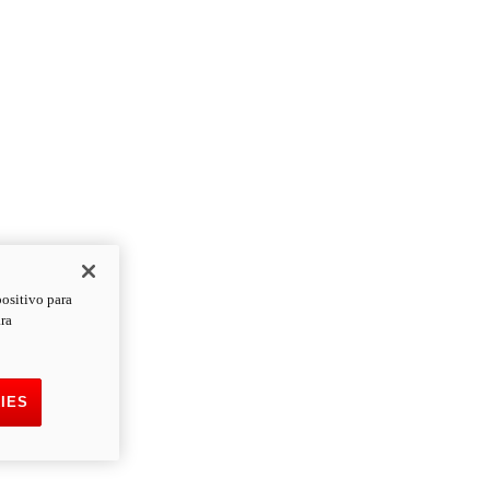
positivo para
ara
IES