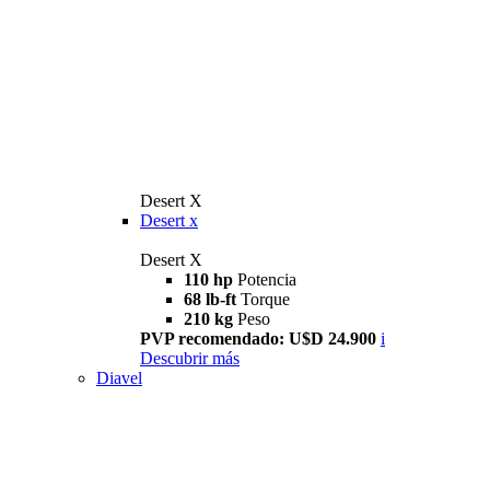
Desert X
Desert x
Desert X
110 hp
Potencia
68 lb-ft
Torque
210 kg
Peso
PVP recomendado: U$D 24.900
i
Descubrir más
Diavel