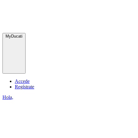
MyDucati
Accede
Regístrate
Hola,