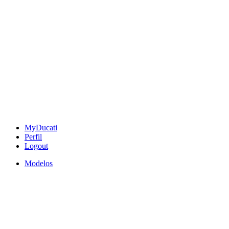
MyDucati
Perfil
Logout
Modelos