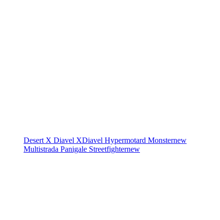
Desert X
Diavel
XDiavel
Hypermotard
Monster
new
Multistrada
Panigale
Streetfighter
new