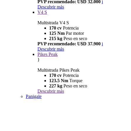
PVP recomendado: U$D 32.000
i
Descubrir más
V4 S
Multistrada V4 S
170 cv
Potencia
125 Nm
Par motor
215 kg
Peso en seco
PVP recomendado: U$D 37.900
i
Descubrir más
Pikes Peak
}
Multistrada Pikes Peak
170 cv
Potencia
123.5 Nm
Torque
227 kg
Peso en seco
Descubrir más
Panigale