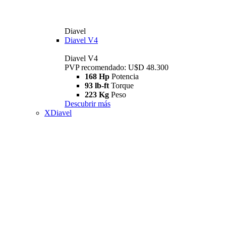
Diavel
Diavel V4
Diavel V4
PVP recomendado: U$D 48.300
168 Hp
Potencia
93 lb-ft
Torque
223 Kg
Peso
Descubrir más
XDiavel