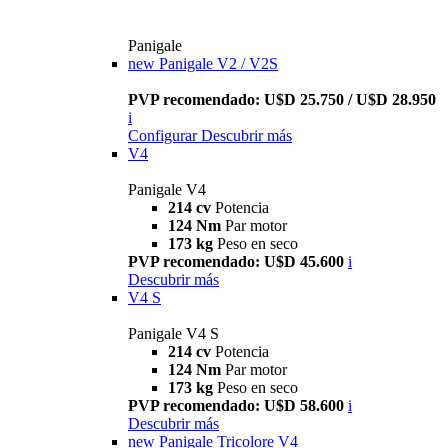
Panigale
new
Panigale V2 / V2S
PVP recomendado: U$D 25.750 / U$D 28.950
i
Configurar
Descubrir más
V4
Panigale V4
214 cv
Potencia
124 Nm
Par motor
173 kg
Peso en seco
PVP recomendado: U$D 45.600
i
Descubrir más
V4 S
Panigale V4 S
214 cv
Potencia
124 Nm
Par motor
173 kg
Peso en seco
PVP recomendado: U$D 58.600
i
Descubrir más
new
Panigale Tricolore V4