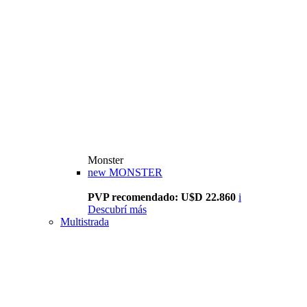
Monster
new
MONSTER
PVP recomendado: U$D 22.860
i
Descubrí más
Multistrada