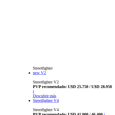
Streetfighter
new
V2
Streetfighter V2
PVP recomendado: U$D 25.750 / U$D 28.950
i
Descubrir más
Streetfighter V4
Streetfighter V4
PVP recomendado: U$D 41.000 / 46.400
i