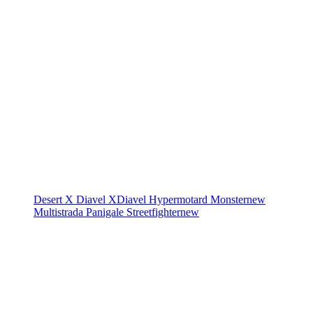
Desert X
Diavel
XDiavel
Hypermotard
Monster
new
Multistrada
Panigale
Streetfighter
new