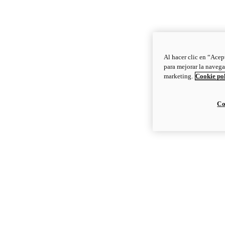
Al hacer clic en “Acep
para mejorar la navega
marketing.
Cookie po
Co