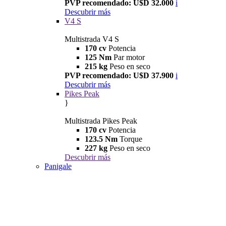
PVP recomendado: U$D 32.000
i
Descubrir más
V4 S
Multistrada V4 S
170 cv
Potencia
125 Nm
Par motor
215 kg
Peso en seco
PVP recomendado: U$D 37.900
i
Descubrir más
Pikes Peak
}
Multistrada Pikes Peak
170 cv
Potencia
123.5 Nm
Torque
227 kg
Peso en seco
Descubrir más
Panigale