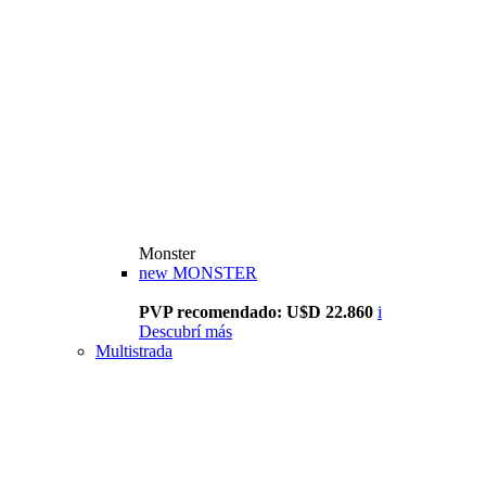
Monster
new
MONSTER
PVP recomendado: U$D 22.860
i
Descubrí más
Multistrada