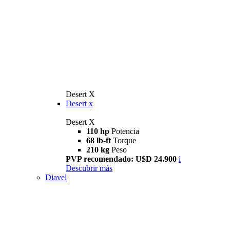
Desert X
Desert x
Desert X
110 hp
Potencia
68 lb-ft
Torque
210 kg
Peso
PVP recomendado: U$D 24.900
i
Descubrir más
Diavel