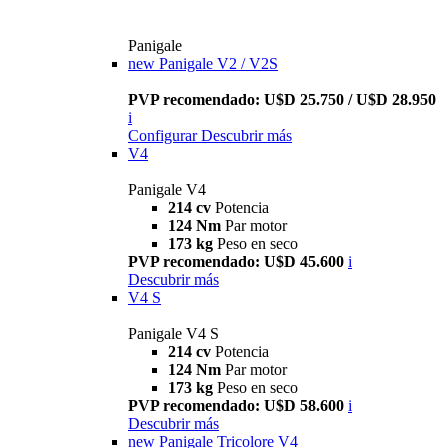
Panigale
new
Panigale V2 / V2S
PVP recomendado: U$D 25.750 / U$D 28.950
i
Configurar
Descubrir más
V4
Panigale V4
214 cv
Potencia
124 Nm
Par motor
173 kg
Peso en seco
PVP recomendado: U$D 45.600
i
Descubrir más
V4 S
Panigale V4 S
214 cv
Potencia
124 Nm
Par motor
173 kg
Peso en seco
PVP recomendado: U$D 58.600
i
Descubrir más
new
Panigale Tricolore V4