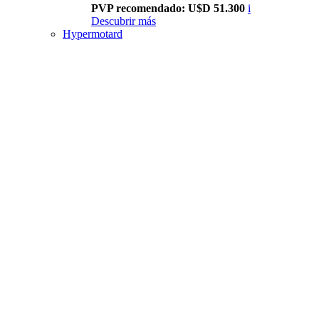
PVP recomendado: U$D 51.300
i
Descubrir más
Hypermotard