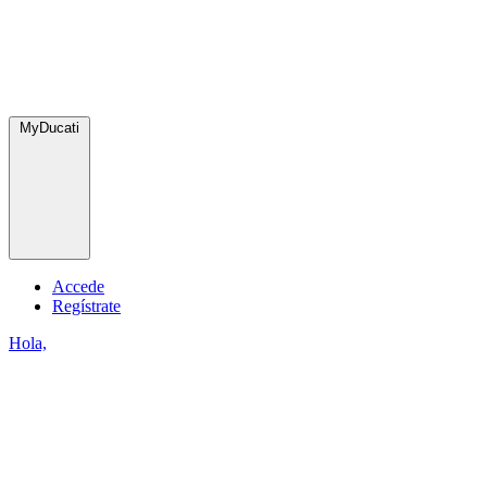
MyDucati
Accede
Regístrate
Hola,