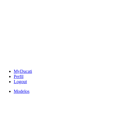
MyDucati
Perfil
Logout
Modelos