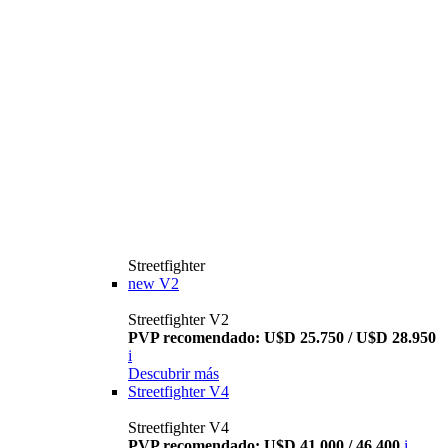
Streetfighter
new
V2
Streetfighter V2
PVP recomendado: U$D 25.750 / U$D 28.950
i
Descubrir más
Streetfighter V4
Streetfighter V4
PVP recomendado: U$D 41.000 / 46.400
i