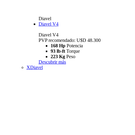
Diavel
Diavel V4
Diavel V4
PVP recomendado: U$D 48.300
168 Hp
Potencia
93 lb-ft
Torque
223 Kg
Peso
Descubrir más
XDiavel