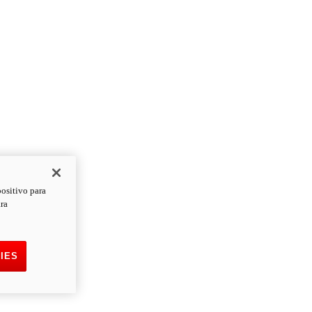
positivo para
ara
IES