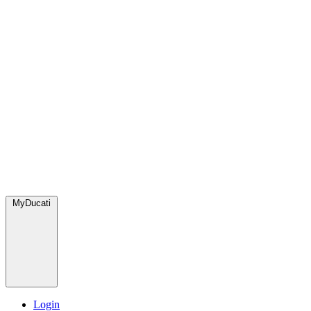
MyDucati
Login