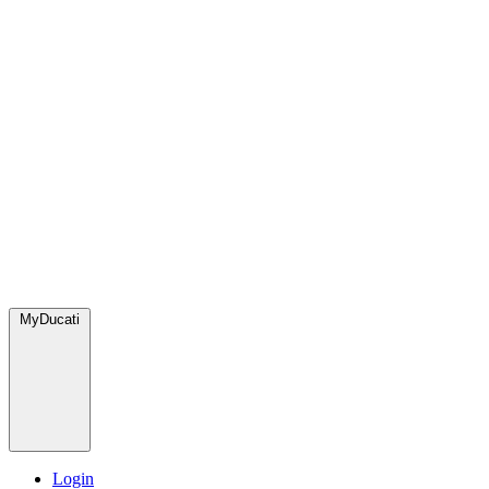
MyDucati
Login