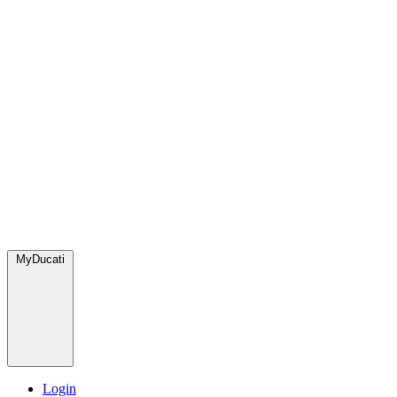
MyDucati
Login