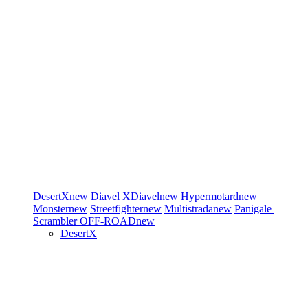
DesertX
new
Diavel
XDiavel
new
Hypermotard
new
Monster
new
Streetfighter
new
Multistrada
new
Panigale
Scrambler
OFF-ROAD
new
DesertX