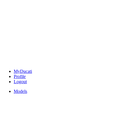
MyDucati
Profile
Logout
Models