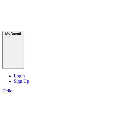
MyDucati
Login
Sign Up
Hello,