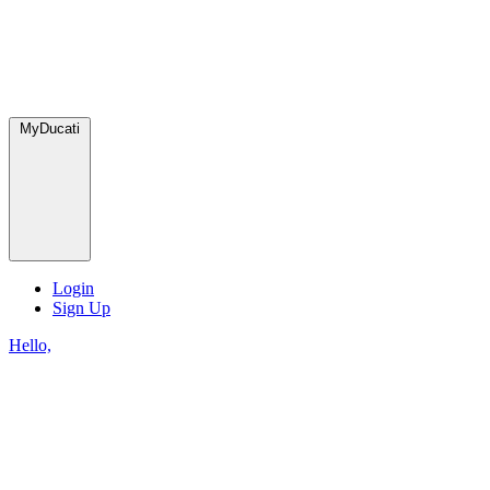
MyDucati
Login
Sign Up
Hello,