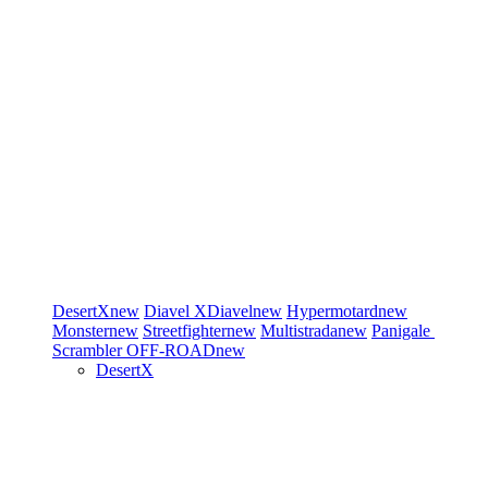
DesertX
new
Diavel
XDiavel
new
Hypermotard
new
Monster
new
Streetfighter
new
Multistrada
new
Panigale
Scrambler
OFF-ROAD
new
DesertX