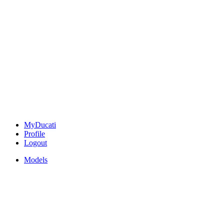
MyDucati
Profile
Logout
Models