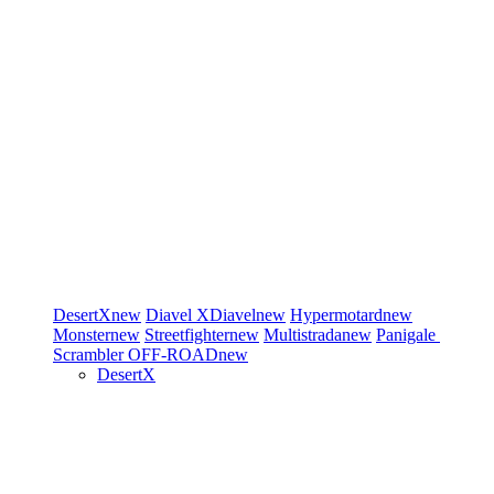
DesertX
new
Diavel
XDiavel
new
Hypermotard
new
Monster
new
Streetfighter
new
Multistrada
new
Panigale
Scrambler
OFF-ROAD
new
DesertX