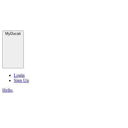
MyDucati
Login
Sign Up
Hello,