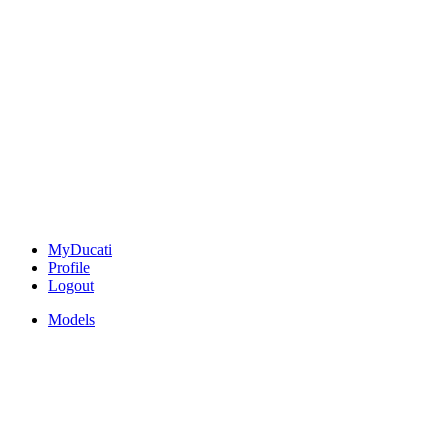
MyDucati
Profile
Logout
Models