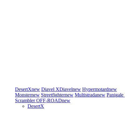
DesertX
new
Diavel
XDiavel
new
Hypermotard
new
Monster
new
Streetfighter
new
Multistrada
new
Panigale
Scrambler
OFF-ROAD
new
DesertX