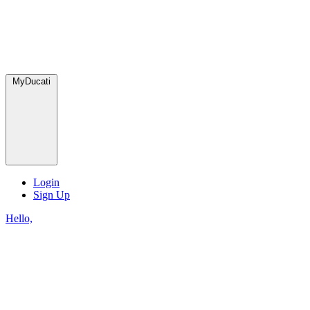
MyDucati
Login
Sign Up
Hello,