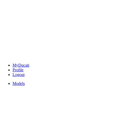
MyDucati
Profile
Logout
Models