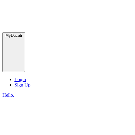
MyDucati
Login
Sign Up
Hello,