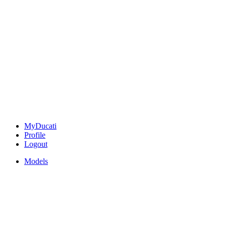
MyDucati
Profile
Logout
Models