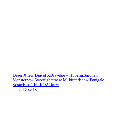
DesertX
new
Diavel
XDiavel
new
Hypermotard
new
Monster
new
Streetfighter
new
Multistrada
new
Panigale
Scrambler
OFF-ROAD
new
DesertX