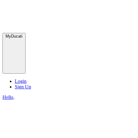
MyDucati
Login
Sign Up
Hello,