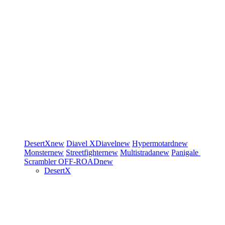
DesertX
new
Diavel
XDiavel
new
Hypermotard
new
Monster
new
Streetfighter
new
Multistrada
new
Panigale
Scrambler
OFF-ROAD
new
DesertX