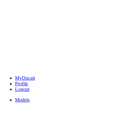
MyDucati
Profile
Logout
Models