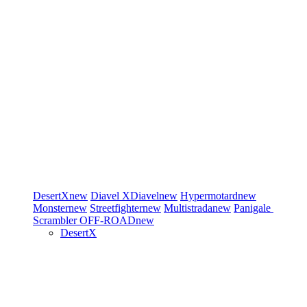
DesertX
new
Diavel
XDiavel
new
Hypermotard
new
Monster
new
Streetfighter
new
Multistrada
new
Panigale
Scrambler
OFF-ROAD
new
DesertX