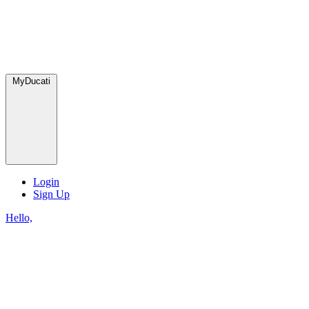
MyDucati
Login
Sign Up
Hello,