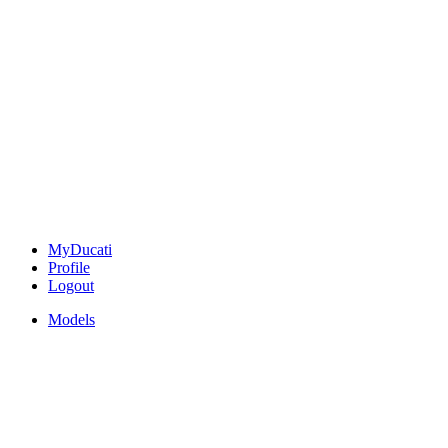
MyDucati
Profile
Logout
Models