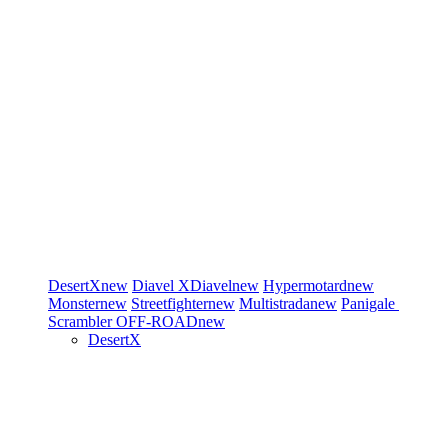
DesertX
new
Diavel
XDiavel
new
Hypermotard
new
Monster
new
Streetfighter
new
Multistrada
new
Panigale
Scrambler
OFF-ROAD
new
DesertX