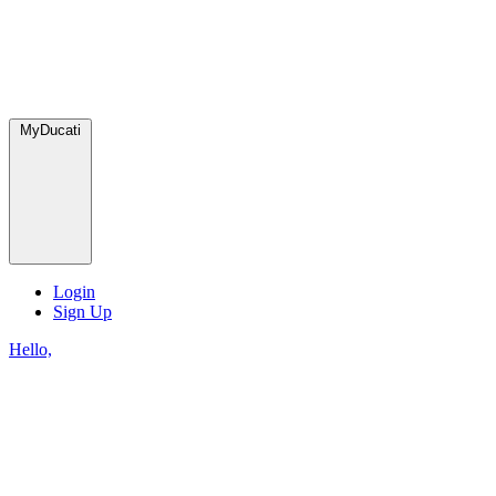
MyDucati
Login
Sign Up
Hello,