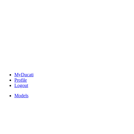
MyDucati
Profile
Logout
Models