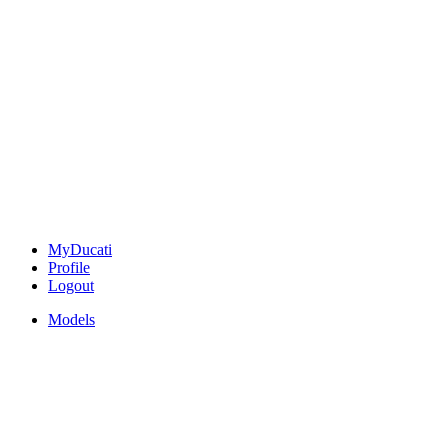
MyDucati
Profile
Logout
Models