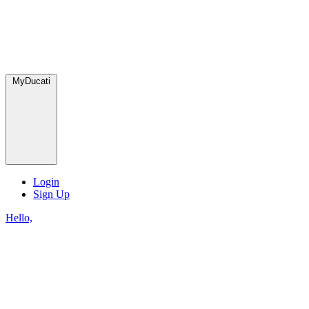
MyDucati
Login
Sign Up
Hello,