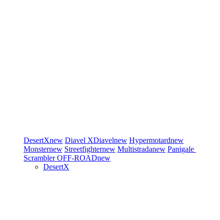
DesertX
new
Diavel
XDiavel
new
Hypermotard
new
Monster
new
Streetfighter
new
Multistrada
new
Panigale
Scrambler
OFF-ROAD
new
DesertX