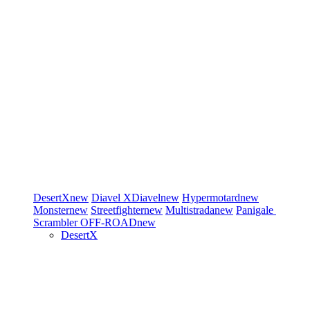
DesertX
new
Diavel
XDiavel
new
Hypermotard
new
Monster
new
Streetfighter
new
Multistrada
new
Panigale
Scrambler
OFF-ROAD
new
DesertX