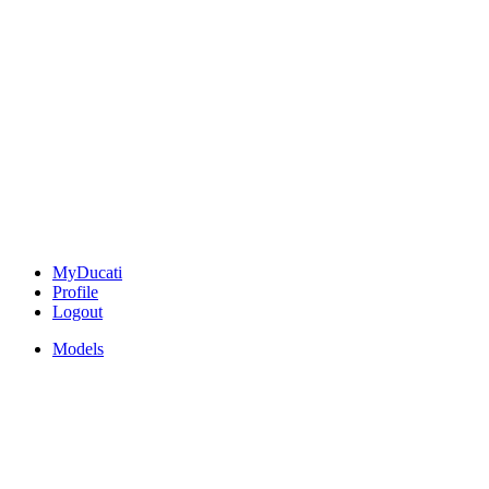
MyDucati
Profile
Logout
Models