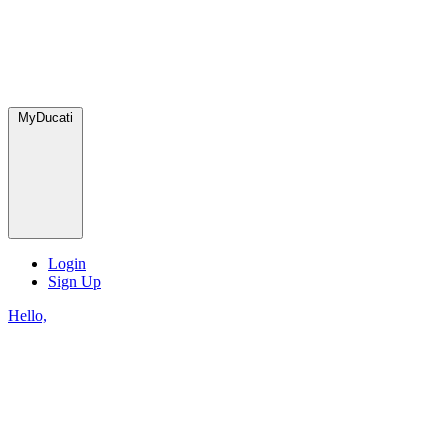
MyDucati
Login
Sign Up
Hello,