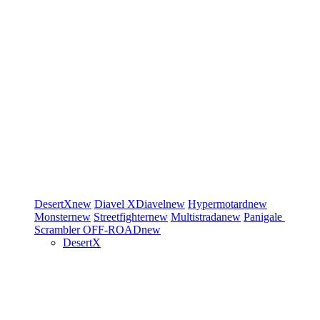
DesertX
new
Diavel
XDiavel
new
Hypermotard
new
Monster
new
Streetfighter
new
Multistrada
new
Panigale
Scrambler
OFF-ROAD
new
DesertX