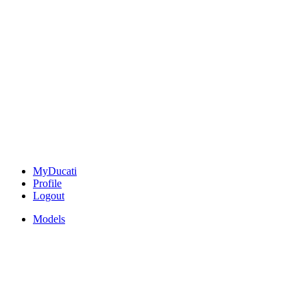
MyDucati
Profile
Logout
Models