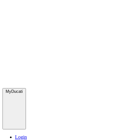
MyDucati
Login