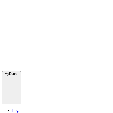
MyDucati
Login