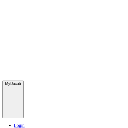
MyDucati
Login