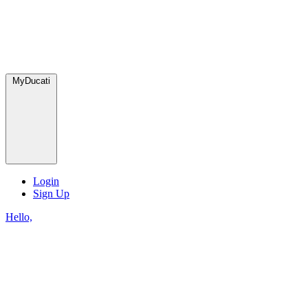
MyDucati
Login
Sign Up
Hello,