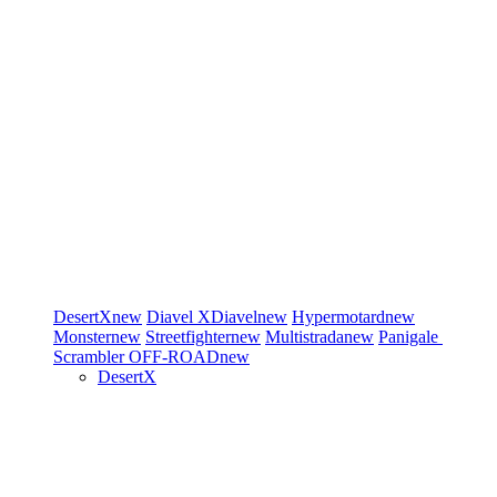
DesertX
new
Diavel
XDiavel
new
Hypermotard
new
Monster
new
Streetfighter
new
Multistrada
new
Panigale
Scrambler
OFF-ROAD
new
DesertX