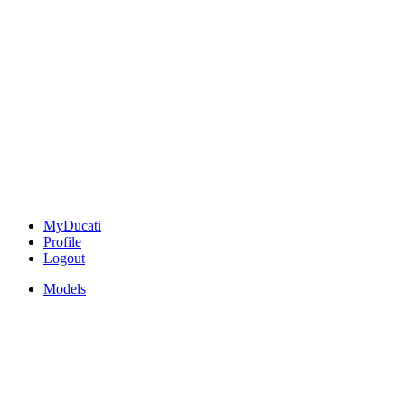
MyDucati
Profile
Logout
Models