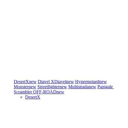
DesertX
new
Diavel
XDiavel
new
Hypermotard
new
Monster
new
Streetfighter
new
Multistrada
new
Panigale
Scrambler
OFF-ROAD
new
DesertX