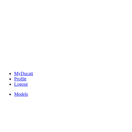
MyDucati
Profile
Logout
Models