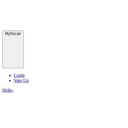
MyDucati
Login
Sign Up
Hello,