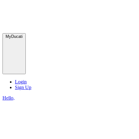
MyDucati
Login
Sign Up
Hello,