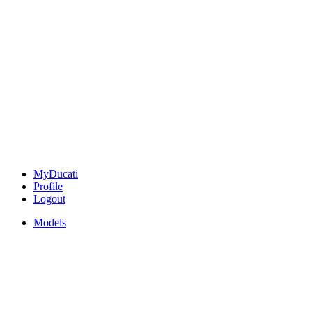
MyDucati
Profile
Logout
Models