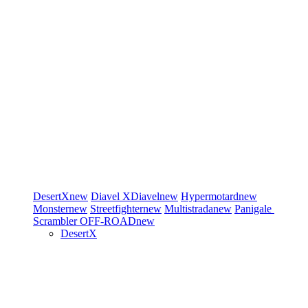
DesertX
new
Diavel
XDiavel
new
Hypermotard
new
Monster
new
Streetfighter
new
Multistrada
new
Panigale
Scrambler
OFF-ROAD
new
DesertX