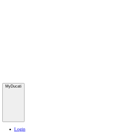
MyDucati
Login