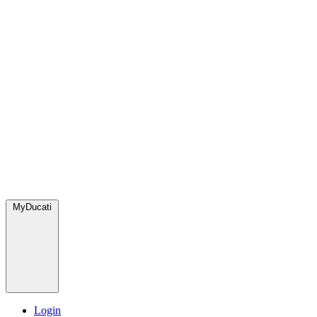
MyDucati
Login