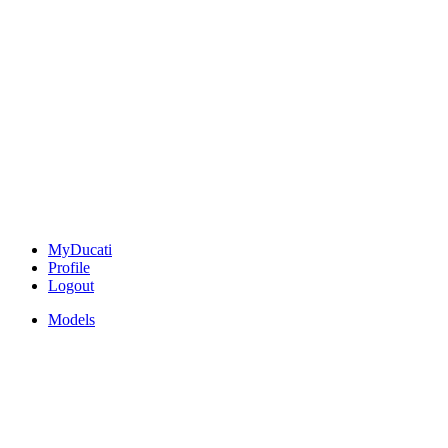
MyDucati
Profile
Logout
Models