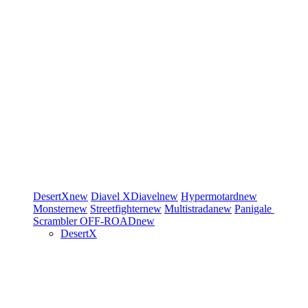
DesertX
new
Diavel
XDiavel
new
Hypermotard
new
Monster
new
Streetfighter
new
Multistrada
new
Panigale
Scrambler
OFF-ROAD
new
DesertX