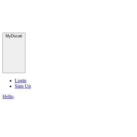
MyDucati
Login
Sign Up
Hello,